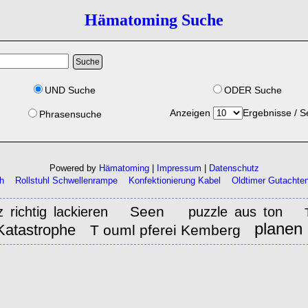
Hämatoming Suche
UND Suche
ODER Suche
Anzeigen
Ergebnisse / S
Phrasensuche
Powered by
Hämatoming
|
Impressum
|
Datenschutz
h
Rollstuhl Schwellenrampe
Konfektionierung Kabel
Oldtimer Gutachte
Seen
z richtig lackieren
puzzle aus ton
planen
Katastrophe
T ouml pferei Kemberg