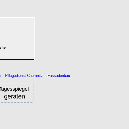
eite
n
Pflegedienst Chemnitz
Fassadenbau
Tagesspiegel
geraten