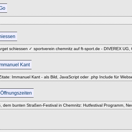
 Go
chiessen
 target schiessen ✓ sportverein chemnitz auf ft-sport.de - DIVEREX UG,
 Immanuel Kant
Zitate: Immanuel Kant - als Bild, JavaScript oder .php Include für Web
 Öffnungszeiten
, dem bunten Straßen-Festival in Chemnitz: Hutfestival Programm, News