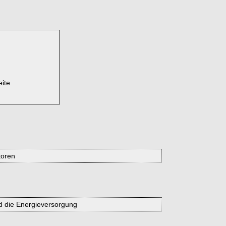
eite
toren
d die Energieversorgung