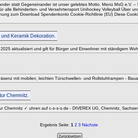
ander statt Gegeneinander ist unser gelebtes Motto. Menü MsG e.V. – 
ür alle Behinderten- und Versehrtensport Unihockey Volleyball Über u
dnung zum Download Spendenkonto Cookie-Richtlinie (EU) Diese Cookie
 und Keramik Dekoration.
, 2025 aktualisiert und gilt für Bürger und Einwohner mit ständigem W
räsenz mit mobilen, leichten Türschwellen- und Rollstuhlrampen - Baua
tur Chemnitz.
ur Chemnitz ✓ uhren auf c-s-s-s.de - DIVEREX UG, Chemnitz, Sachse
Ergebnis Seite:
1
2
3
Nächste