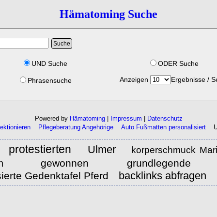
Hämatoming Suche
UND Suche
ODER Suche
Anzeigen
Ergebnisse / S
Phrasensuche
Powered by
Hämatoming
|
Impressum
|
Datenschutz
ektionieren
Pflegeberatung Angehörige
Auto Fußmatten personalisiert
U
protestierten
Ulmer
korperschmuck Mar
gewonnen
grundlegende
n
backlinks abfragen
sierte Gedenktafel Pferd