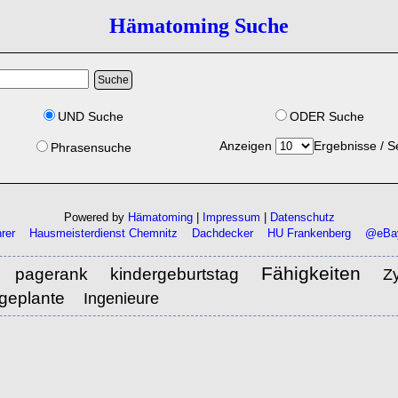
Hämatoming Suche
UND Suche
ODER Suche
Anzeigen
Ergebnisse / S
Phrasensuche
Powered by
Hämatoming
|
Impressum
|
Datenschutz
rer
Hausmeisterdienst Chemnitz
Dachdecker
HU Frankenberg
@eBay
Fähigkeiten
kindergeburtstag
pagerank
Z
geplante
Ingenieure