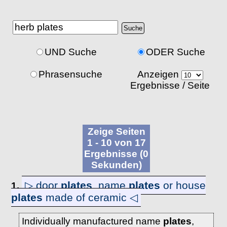
UND Suche
ODER Suche
Phrasensuche
Anzeigen
Ergebnisse / Seite
Zeige Seiten
1 - 10 von 17
Ergebnisse (0
Sekunden)
▷ door
plates
, name
plates
or house
1.
plates
made of ceramic ◁
Individually manufactured name
plates
,