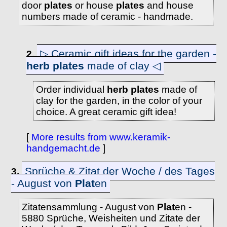
door
plates
or house
plates
and house
numbers made of ceramic - handmade.
▷ Ceramic gift ideas for the garden -
2.
herb
plates
made of clay ◁
Order individual
herb
plates
made of
clay for the garden, in the color of your
choice. A great ceramic gift idea!
[
More results from www.keramik-
handgemacht.de
]
Sprüche & Zitat der Woche / des Tages
3.
- August von
Plat
en
Zitatensammlung - August von
Plat
en -
5880 Sprüche, Weisheiten und Zitate der