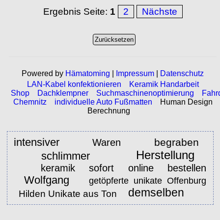
Ergebnis Seite:
1
2
Nächste
Powered by
Hämatoming
|
Impressum
|
Datenschutz
LAN-Kabel konfektionieren
Keramik Handarbeit
Shop
Dachklempner
Suchmaschinenoptimierung
Fahr
Chemnitz
individuelle Auto Fußmatten
Human Design
Berechnung
intensiver
begraben
Waren
Herstellung
schlimmer
keramik sofort online bestellen
Wolfgang
getöpferte unikate Offenburg
demselben
Hilden Unikate aus Ton