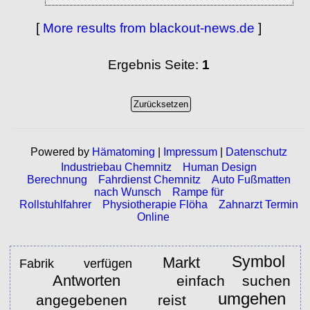
[
More results from blackout-news.de
]
Ergebnis Seite:
1
Powered by
Hämatoming
|
Impressum
|
Datenschutz
Industriebau Chemnitz
Human Design
Berechnung
Fahrdienst Chemnitz
Auto Fußmatten
nach Wunsch
Rampe für
Rollstuhlfahrer
Physiotherapie Flöha
Zahnarzt Termin
Online
Symbol
Markt
Fabrik
verfügen
Antworten
einfach suchen
umgehen
angegebenen
reist