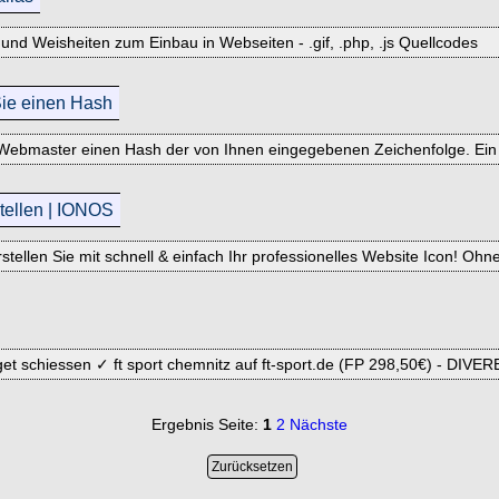
 und Weisheiten zum Einbau in Webseiten - .gif, .php, .js Quellcodes
Sie einen Hash
Webmaster einen Hash der von Ihnen eingegebenen Zeichenfolge. Ein nü
tellen | IONOS
ellen Sie mit schnell & einfach Ihr professionelles Website Icon! Ohn
rget schiessen ✓ ft sport chemnitz auf ft-sport.de (FP 298,50€) - DIV
Ergebnis Seite:
1
2
Nächste