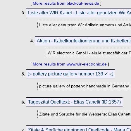
[
More results from blackout-news.de
]
Liste aller WIR Kabel - Liste aller genutzten Wir A
3.
Liste aller genutzten Wir Artikelnummern und Arti
Aktion - Kabelkonfektionierung und Kabelfer
4.
WIR electronic GmbH - ein leistungsfähiger 
[
More results from www.wir-electronic.de
]
▷ pottery picture gallery number 139 ✓ ◁
5.
picture gallery of pottery: handmade in Germany 
Tageszitat Quelltext: - Elias Canetti (ID:1357)
6.
Zitate und Sprüche für die Webseite: Elias Canett
Zitate & Sprüche einbinden | Quellcode - Maria C
7.