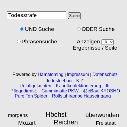
UND Suche
ODER Suche
Phrasensuche
Anzeigen
Ergebnisse / Seite
Powered by
Hämatoming
|
Impressum
|
Datenschutz
Industriebau
KfZ
Unfallgutachten
Kabelkonfektionierung
Ihr
Pflegedienst.
Gummimatte PKW
@eBay: KYOSHO
Pure Ten Spider
Rollstuhlrampe Hauseingang
Höchst
überwunden
morgens
Reichen
Mozart
Freistaat