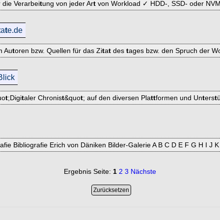
die Verarbei
t
ung von jeder Ar
t
von Workload ✓ HDD-, SSD- oder NVM
t
a
t
e.de
n Au
t
oren bzw. Quellen für das Zi
t
a
t
des
t
ages bzw. den Spruch der Wo
Blick
uo
t
;Digi
t
aler Chronis
t
&quo
t
; auf den diversen Pla
t
t
formen und Un
t
ers
t
fie Bibliografie Erich von Däniken Bilder-Galerie A B C D E F G H I J
Ergebnis Seite:
1
2
3
Nächste