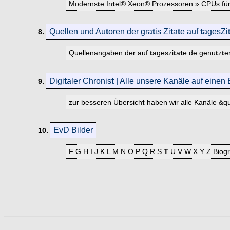
Moderns
t
e In
t
el® Xeon® Prozessoren » CPUs für 
Quellen und Au
t
oren der gra
t
is Zi
t
a
t
e auf
t
agesZi
8.
Quellenangaben der auf
t
ageszi
t
a
t
e.de genu
t
z
t
e
Digi
t
aler Chronis
t
| Alle unsere Kanäle auf einen 
9.
zur besseren Übersich
t
haben wir alle Kanäle &q
EvD Bilder
10.
F G H I J K L M N O P Q R S
T
U V W X Y Z Biogra