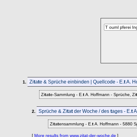
Zi
t
a
t
e & Sprüche einbinden | Quellcode - E.
t
A. H
1.
Zi
t
a
t
e-Sammlung - E.
t
A. Hoffmann - Sprüche, Zi
Sprüche & Zi
t
a
t
der Woche / des
t
ages - E.
t
A
2.
Zi
t
a
t
ensammlung - E.
t
A. Hoffmann - 5880 S
[
More results from www.zitat-der-woche.de
]