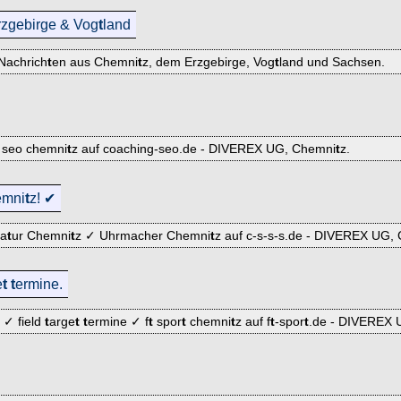
rzgebirge & Vog
t
land
 Nachrich
t
en aus Chemni
t
z, dem Erzgebirge, Vog
t
land und Sachsen.
 seo chemni
t
z auf coaching-seo.de - DIVEREX UG, Chemni
t
z.
emni
t
z! ✔
ra
t
ur Chemni
t
z ✓ Uhrmacher Chemni
t
z auf c-s-s-s.de - DIVEREX UG,
e
t
t
ermine.
✓ field
t
arge
t
t
ermine ✓ f
t
spor
t
chemni
t
z auf f
t
-spor
t
.de - DIVEREX 