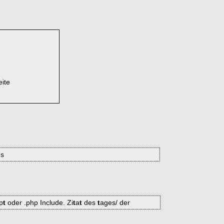
eite
es
p
t
oder .php Include. Zi
t
a
t
des
t
ages/ der