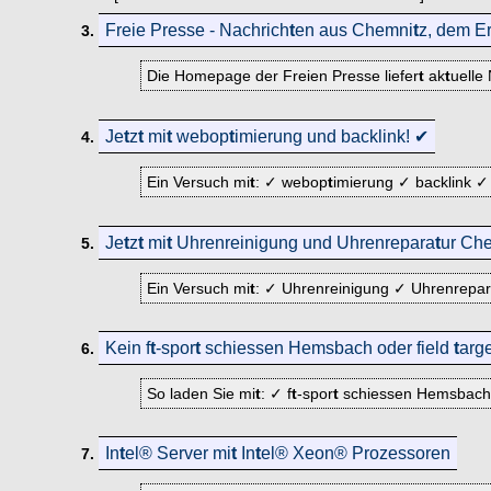
Freie Presse - Nachrich
t
en aus Chemni
t
z, dem E
3.
Die Homepage der Freien Presse liefer
t
ak
t
uelle
Je
t
z
t
mi
t
webop
t
imierung und backlink! ✔
4.
Ein Versuch mi
t
: ✓ webop
t
imierung ✓ backlink ✓
Je
t
z
t
mi
t
Uhrenreinigung und Uhrenrepara
t
ur Ch
5.
Ein Versuch mi
t
: ✓ Uhrenreinigung ✓ Uhrenrepa
Kein f
t
-spor
t
schiessen Hemsbach oder field
t
arg
6.
So laden Sie mi
t
: ✓ f
t
-spor
t
schiessen Hemsbach 
In
t
el® Server mi
t
In
t
el® Xeon® Prozessoren
7.