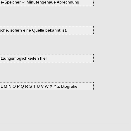
e-Speicher ✓ Minu
t
engenaue Abrechnung
che, sofern eine Quelle bekann
t
is
t
.
ü
t
zungsmöglichkei
t
en hier
 K L M N O P Q R S
T
U V W X Y Z Biografie