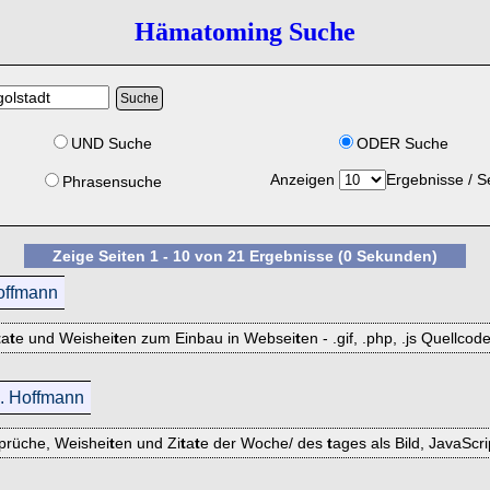
Hämatoming Suche
UND Suche
ODER Suche
Anzeigen
Ergebnisse / S
Phrasensuche
Zeige Seiten 1 - 10 von 21 Ergebnisse (0 Sekunden)
offmann
t
a
t
e und Weishei
t
en zum Einbau in Websei
t
en - .gif, .php, .js Quellcod
. Hoffmann
prüche, Weishei
t
en und Zi
t
a
t
e der Woche/ des
t
ages als Bild, JavaScri