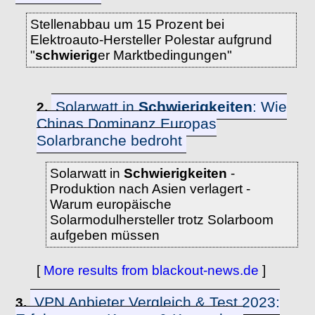
Stellenabbau um 15 Prozent bei
Elektroauto-Hersteller Polestar aufgrund
"
schwierig
er Marktbedingungen"
Solarwatt in
Schwierigkeiten
: Wie
2.
Chinas Dominanz Europas
Solarbranche bedroht
Solarwatt in
Schwierigkeiten
-
Produktion nach Asien verlagert -
Warum europäische
Solarmodulhersteller trotz Solarboom
aufgeben müssen
[
More results from blackout-news.de
]
VPN Anbieter Vergleich & Test 2023:
3.