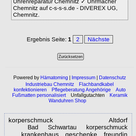
Uhrenreparatur Chemnitz ✓ Uhrmacher
Chemnitz auf c-s-s-s.de - DIVEREX UG,
Chemnitz.
Ergebnis Seite:
1
2
Nächste
Powered by
Hämatoming
|
Impressum
|
Datenschutz
Industriebau Chemnitz
Flachbandkabel
konfektionieren
Pflegeberatung Angehörige
Auto
Fußmatten personalisiert
Unfallgutachten
Keramik
Wanduhren Shop
korperschmuck Altdorf
Bad Schwartau korperschmuck
krankenhaus geschenke freundin