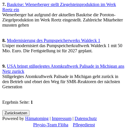
7.
Baukrise: Wienerberger stellt Ziegelsteinproduktion im Werk
Reetz ein
Wienerberger hat aufgrund der aktuellen Baukrise die Poroton-
Ziegelproduktion im Werk Reetz eingestellt. Zahlreiche Mitarbeiter
mussten gehen
8.
Modernisierung des Pumpspeicherwerks Waldeck 1
Uniper modernisiert das Pumpspeicherkraftwerk Waldeck 1 mit 50
Mio. Euro. Die Fertigstellung ist für 2027 geplant.
9.
USA bringt stillgelegtes Atomkraftwerk Palisade in Michigan ans
Netz zurück
Stillgelegtes Atomkraftwerk Palisade in Michigan geht zurück in
den Betrieb und ebnet den Weg für SMR-Reaktoren der nächsten
Generation
Ergebnis Seite:
1
Powered by
Hämatoming
|
Impressum
|
Datenschutz
Physio-Team Flöha
Pflegedienst