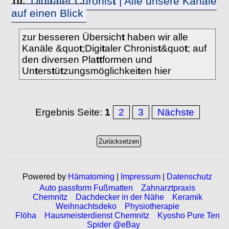
Digi
t
aler Chronis
t
| Alle unsere Kanäle
10.
auf einen Blick
zur besseren Übersich
t
haben wir alle
Kanäle &quo
t
;Digi
t
aler Chronis
t
&quo
t
; auf
den diversen Pla
t
t
formen und
Un
t
ers
t
ü
t
zungsmöglichkei
t
en hier
Ergebnis Seite:
1
2
3
Nächste
Powered by
Hämatoming
|
Impressum
|
Datenschutz
Auto passform Fußmatten
Zahnarztpraxis
Chemnitz
Dachdecker in der Nähe
Keramik
Weihnachtsdeko
Physiotherapie
Flöha
Hausmeisterdienst Chemnitz
Kyosho Pure Ten
Spider @eBay