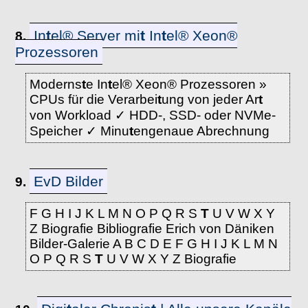
In
t
el® Server mi
t
In
t
el® Xeon®
8.
Prozessoren
Moderns
t
e In
t
el® Xeon® Prozessoren »
CPUs für die Verarbei
t
ung von jeder Ar
t
von Workload ✓ HDD-, SSD- oder NVMe-
Speicher ✓ Minu
t
engenaue Abrechnung
EvD Bilder
9.
F G H I J K L M N O P Q R S
T
U V W X Y
Z Biografie Bibliografie Erich von Däniken
Bilder-Galerie A B C D E F G H I J K L M N
O P Q R S
T
U V W X Y Z Biografie