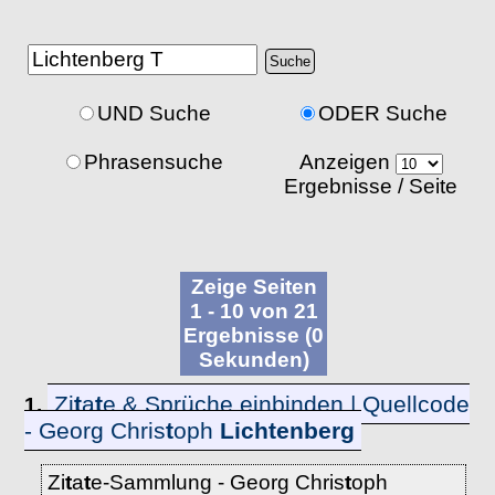
UND Suche
ODER Suche
Phrasensuche
Anzeigen
Ergebnisse / Seite
Zeige Seiten
1 - 10 von 21
Ergebnisse (0
Sekunden)
Zi
t
a
t
e & Sprüche einbinden | Quellcode
1.
- Georg Chris
t
oph
Lich
t
enberg
Zi
t
a
t
e-Sammlung - Georg Chris
t
oph