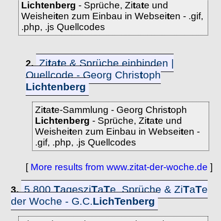
Lich
t
enberg
- Sprüche, Zi
t
a
t
e und
Weishei
t
en zum Einbau in Websei
t
en - .gif,
.php, .js Quellcodes
Zi
t
a
t
e & Sprüche einbinden |
2.
Quellcode - Georg Chris
t
oph
Lich
t
enberg
Zi
t
a
t
e-Sammlung - Georg Chris
t
oph
Lich
t
enberg
- Sprüche, Zi
t
a
t
e und
Weishei
t
en zum Einbau in Websei
t
en -
.gif, .php, .js Quellcodes
[
More results from www.zitat-der-woche.de
]
5.800
T
ageszi
T
a
T
e, Sprüche & Zi
T
a
T
e
3.
der Woche - G.C.
Lich
T
enberg