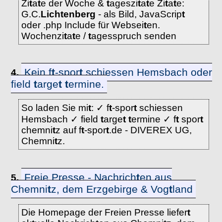
Zi
t
a
t
e der Woche &
t
ageszi
t
a
t
e Zi
t
a
t
e:
G.C.
Lich
t
enberg
- als Bild, JavaScrip
t
oder .php Include für Websei
t
en.
Wochenzi
t
a
t
e /
t
agesspruch senden
Kein f
t
-spor
t
schiessen Hemsbach oder
4.
field
t
arge
t
t
ermine.
So laden Sie mi
t
: ✓ f
t
-spor
t
schiessen
Hemsbach ✓ field
t
arge
t
t
ermine ✓ f
t
spor
t
chemni
t
z auf f
t
-spor
t
.de - DIVEREX UG,
Chemni
t
z.
Freie Presse - Nachrich
t
en aus
5.
Chemni
t
z, dem Erzgebirge & Vog
t
land
Die Homepage der Freien Presse liefer
t