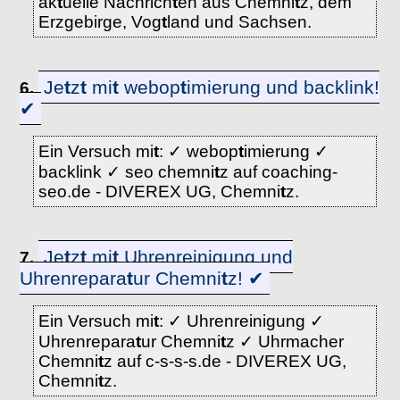
ak
t
uelle Nachrich
t
en aus Chemni
t
z, dem
Erzgebirge, Vog
t
land und Sachsen.
Je
t
z
t
mi
t
webop
t
imierung und backlink!
6.
✔
Ein Versuch mi
t
: ✓ webop
t
imierung ✓
backlink ✓ seo chemni
t
z auf coaching-
seo.de - DIVEREX UG, Chemni
t
z.
Je
t
z
t
mi
t
Uhrenreinigung und
7.
Uhrenrepara
t
ur Chemni
t
z! ✔
Ein Versuch mi
t
: ✓ Uhrenreinigung ✓
Uhrenrepara
t
ur Chemni
t
z ✓ Uhrmacher
Chemni
t
z auf c-s-s-s.de - DIVEREX UG,
Chemni
t
z.