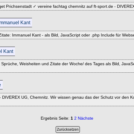
arget Prichsenstadt ✓ vereine fachtag chemnitz auf ft-sport.de - DIVER
 Immanuel Kant
Zitate: Immanuel Kant - als Bild, JavaScript oder .php Include für Web
l Kant
prüche, Weisheiten und Zitate der Woche/ des Tages als Bild, JavaScri
e
DIVEREX UG, Chemnitz. Wir wissen genau das der Schutz vor den Konze
Ergebnis Seite:
1
2
Nächste