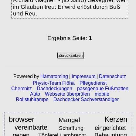
Richard Wagner - (ID:3345) Gesegnet, wer
im Glauben treu: Er wird erlöst durch Buß
und Reu.
Ergebnis Seite:
1
Powered by
Hämatoming
|
Impressum
|
Datenschutz
Physio-Team Flöha
Pflegedienst
Chemnitz
Dachdeckungen
passgenaue Fußmatten
Auto
Webseite überprüfen
mobile
Rollstuhlrampe
Dachdecker Sachverständiger
Kerzen
browser
Mangel
vereinbarte
eingerichtet
Schaffung
geben
Behauptung
Töpferei Lambrecht