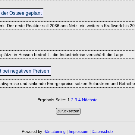
n der Ostsee geplant
rk. Der erste Reaktor soll 2036 ans Netz, ein weiteres Kraftwerk bis 2
splätze in Hessen bedroht - die Industriekrise verschärft die Lage
 bei negativen Preisen
tivpreise und sinkende Energiepreise setzen Solarstrom und Betreibe
Ergebnis Seite:
1
2
3
4
Nächste
Powered by
Hämatoming
|
Impressum
|
Datenschutz