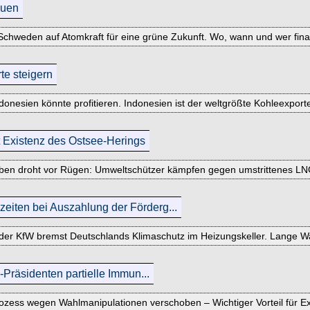
auen
n Schweden auf Atomkraft für eine grüne Zukunft. Wo, wann und wer fi
te steigern
onesien könnte profitieren. Indonesien ist der weltgrößte Kohleexporte
 Existenz des Ostsee-Herings
rben droht vor Rügen: Umweltschützer kämpfen gegen umstrittenes LNG
iten bei Auszahlung der Förderg...
er KfW bremst Deutschlands Klimaschutz im Heizungskeller. Lange Wa
-Präsidenten partielle Immun...
ozess wegen Wahlmanipulationen verschoben – Wichtiger Vorteil für 