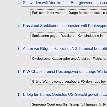
Schweden will Atomkraft für Energiewende ausb
3.
Politische Kehrtwende - Junge Ministerin setzt i
Russland Sanktionen: Indonesien will Kohleexpor
4.
Sanktionen gegen Russland - Kohleindustrie in Ind
Alarm vor Rügen: Habecks LNG-Terminal bedroht
5.
Ökologische Katastrophe und Angst vor Fischste
KfW-Chaos bremst Heizungswende: Lange Warteze
6.
Grüne Wärmewende verzögert: Förderchaos bei d
Erfolg für Trump: Oberstes US-Gericht gewährt Ex
7.
Supreme Court gewährt Trump Teil-Immunität: Pr